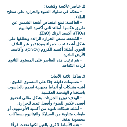
‫2. عناصر عاكسة ومُشعة:‬
‫ - تتحكم في سلوك الضوء والحرارة على سطح
الطلاء.‬
‫ - العاكسة: تمنع امتصاص أشعة الشمس عن
طريق عكسها. أمثلة: ثاني أكسيد التيتانيوم
(TiO₂)، أكسيد الزنك (ZnO).‬
‫ - المُشعة: تمتص الحرارة الزائدة وتطلقها على
شكل أشعة تحت حمراء بعيدة تمر عبر الغلاف
الجوي. أمثلة: أكسيد الكروم (Cr₂O₃)، وأكاسيد
الأرض النادرة.‬
‫ - يتم ترتيب هذه العناصر على المستوى النانوي
لزيادة الكفاءة.‬
‫3. هياكل ثلاثية الأبعاد:
‫ - تصميمات دقيقة جدًا على المستوى النانوي،
أشبه بشبكات أو أنماط مجهرية تُصمم بالحاسوب
باستخدام الهندسة العكسية.‬
‫ - الهدف: توزيع الجزيئات بشكل مثالي لتحقيق
أقصى عكس للضوء وأفضل تبديد للحرارة.‬
‫ - أمثلة: شبكات نانوية من أكسيد الألومنيوم، أو
طبقات متناوبة من السيليكا والتيتانيوم بسماكات
محسوبة بدقة.‬
‫ - هذه الأنماط لا تُرى بالعين لكنها تحدث فرقًا