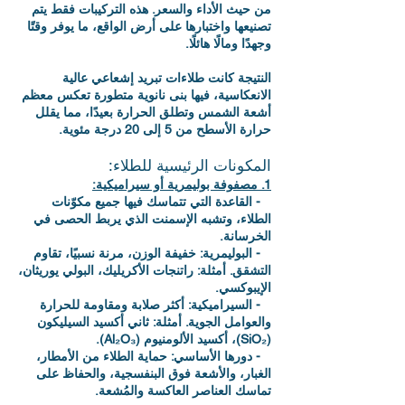
من حيث الأداء والسعر. هذه التركيبات فقط يتم
تصنيعها واختبارها على أرض الواقع، ما يوفر وقتًا
وجهدًا ومالًا هائلًا.‬
‫النتيجة كانت طلاءات تبريد إشعاعي عالية
الانعكاسية، فيها بنى نانوية متطورة تعكس معظم
أشعة الشمس وتطلق الحرارة بعيدًا، مما يقلل
حرارة الأسطح من 5 إلى 20 درجة مئوية.‬
‫المكونات الرئيسية للطلاء:‬
‫1. مصفوفة بوليمرية أو سيراميكية:‬
‫ - القاعدة التي تتماسك فيها جميع مكوّنات
الطلاء، وتشبه الإسمنت الذي يربط الحصى في
الخرسانة.‬
‫ - البوليمرية: خفيفة الوزن، مرنة نسبيًا، تقاوم
التشقق. أمثلة: راتنجات الأكريليك، البولي يوريثان،
الإيبوكسي.‬
‫ - السيراميكية: أكثر صلابة ومقاومة للحرارة
والعوامل الجوية. أمثلة: ثاني أكسيد السيليكون
(SiO₂)، أكسيد الألومنيوم (Al₂O₃).‬
‫ - دورها الأساسي: حماية الطلاء من الأمطار،
الغبار، والأشعة فوق البنفسجية، والحفاظ على
تماسك العناصر العاكسة والمُشعة.‬