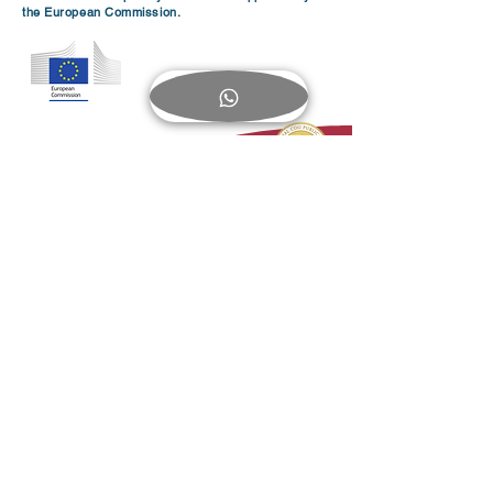
the European Commission.
< Digital Library
This article represents the personal opinions and
perspectives of the author and does not necessarily
reflect the official position of the Catholic Open University
Research & Study Center. Authors are given the
academic freedom to share their insights and expertise in
order to promote dialogue and the dissemination of
knowledge within their respective fields.
Research & Publishing Program