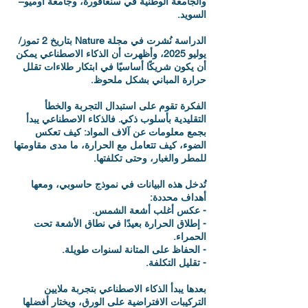
والجامعة الوطنية في سنغافورة، وجامعة أوميو–
السويد.‬
‫الدراسة نُشرت في مجلة Nature بتاريخ 2 تموز/
يوليو 2025، وأظهرت أن الذكاء الاصطناعي يمكن
أن يكون شريكًا أساسيًا في ابتكار طلاءات تقلل
حرارة المباني بشكل ملحوظ.‬
‫الفكرة تقوم على استبدال التجربة والخطأ
التقليدية بأسلوب ذكي. فالذكاء الاصطناعي يبدأ
بجمع معلومات عن آلاف المواد: كيف تعكس
الضوء، كيف تتعامل مع الحرارة، ما مدى مقاومتها
للمطر والغبار، وحتى تكلفتها.
تُدخل هذه البيانات في نموذج حاسوبي، ومعها
أهداف محددة:‬
‫- عكس أغلب أشعة الشمس.‬
‫- إطلاق الحرارة بعيدًا في نطاق الأشعة تحت
الحمراء.‬
‫- الحفاظ على المتانة لسنوات طويلة.‬
‫- تقليل التكلفة.‬
‫بعدها يبدأ الذكاء الاصطناعي بتجربة ملايين
التركيبات الافتراضية على الورق، ويختار أفضلها