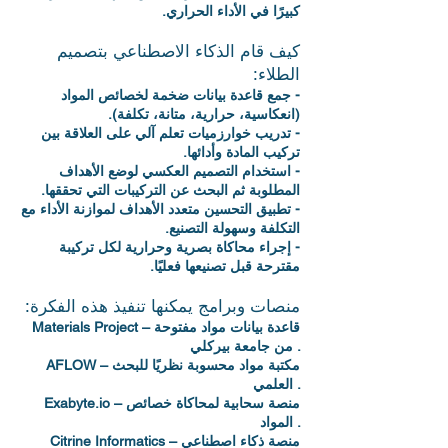
كبيرًا في الأداء الحراري.‬
‫كيف قام الذكاء الاصطناعي بتصميم
الطلاء:‬
‫- جمع قاعدة بيانات ضخمة لخصائص المواد
(انعكاسية، حرارية، متانة، تكلفة).‬
‫- تدريب خوارزميات تعلم آلي على العلاقة بين
تركيب المادة وأدائها.‬
‫- استخدام التصميم العكسي لوضع الأهداف
المطلوبة ثم البحث عن التركيبات التي تحققها.‬
‫- تطبيق التحسين متعدد الأهداف لموازنة الأداء مع
التكلفة وسهولة التصنيع.‬
‫- إجراء محاكاة بصرية وحرارية لكل تركيبة
مقترحة قبل تصنيعها فعليًا.‬
‫منصات وبرامج يمكنها تنفيذ هذه الفكرة:‬
Materials Project – قاعدة بيانات مواد مفتوحة
من جامعة بيركلي .
AFLOW – مكتبة مواد محسوبة نظريًا للبحث
العلمي .
Exabyte.io – منصة سحابية لمحاكاة خصائص
المواد .
Citrine Informatics – منصة ذكاء اصطناعي